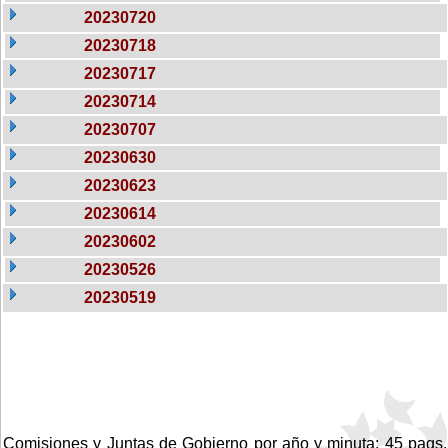
20230720
20230718
20230717
20230714
20230707
20230630
20230623
20230614
20230602
20230526
20230519
Comisiones y Juntas de Gobierno por año y minuta: 45 pags.