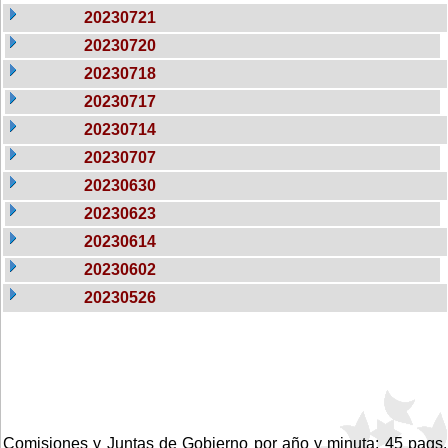
20230721
20230720
20230718
20230717
20230714
20230707
20230630
20230623
20230614
20230602
20230526
Comisiones y Juntas de Gobierno por año y minuta: 45 pags.