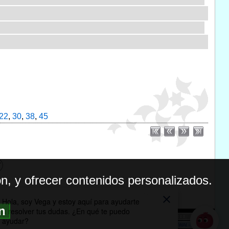
22
,
30
,
38
,
45
n, y ofrecer contenidos personalizados.
ón
BILIDAD
ICA DE PRIVACIDAD