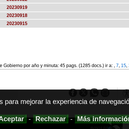
20230919
20230918
20230915
 Gobierno por año y minuta: 45 pags. (1285 docs.) ir a: ,
7
,
15
,
os para mejorar la experiencia de navegació
Aceptar
-
Rechazar
-
Más informaci
MAPA WEB
|
ACCESI
AVISO LEGAL
|
POLIT