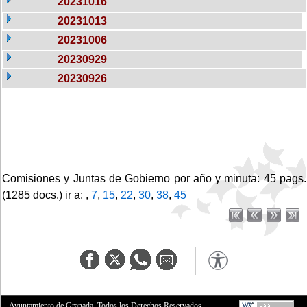
20231016
20231013
20231006
20230929
20230926
Comisiones y Juntas de Gobierno por año y minuta: 45 pags.
(1285 docs.) ir a: ,
7
,
15
,
22
,
30
,
38
,
45
Ayuntamiento de Granada. Todos los Derechos Reservados.