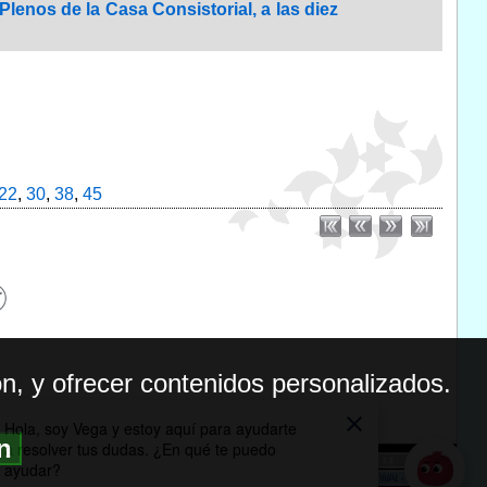
 Plenos de la Casa Consistorial, a las diez
22
,
30
,
38
,
45
n, y ofrecer contenidos personalizados.
ón
BILIDAD
ICA DE PRIVACIDAD