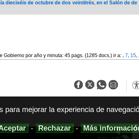
ía dieciséis de octubre de dos veintitrés, en el Salón de de
 Gobierno por año y minuta: 45 pags. (1285 docs.) ir a: ,
7
,
15
,
os para mejorar la experiencia de navegació
Aceptar
-
Rechazar
-
Más informaci
MAPA WEB
|
ACCESI
AVISO LEGAL
|
POLIT