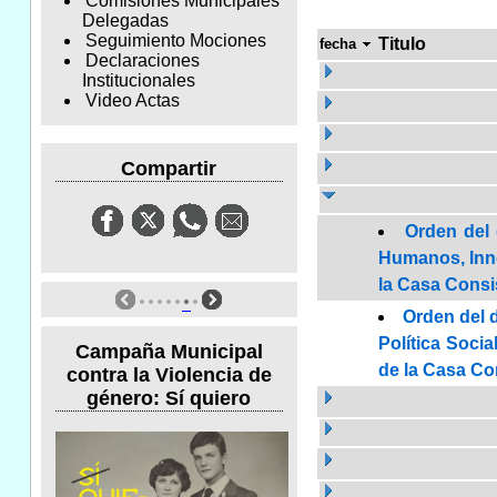
Comisiones Municipales
Delegadas
Seguimiento Mociones
Titulo
fecha
Declaraciones
Institucionales
Video Actas
Compartir
Orden del 
Humanos, Innov
la Casa Consis
Orden del 
Política Socia
Campaña Municipal
de la Casa Con
contra la Violencia de
género: Sí quiero