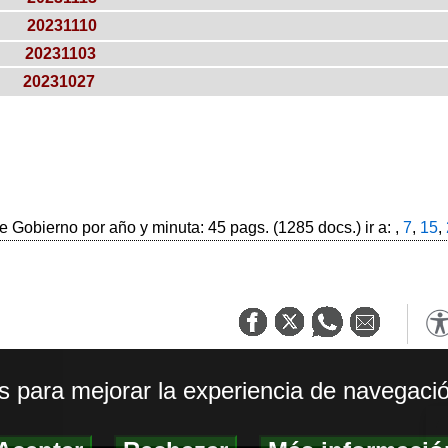
20231110
20231103
20231027
 Gobierno por año y minuta: 45 pags. (1285 docs.) ir a: ,
7
,
15
,
os para mejorar la experiencia de navegació