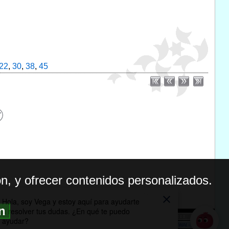
22
,
30
,
38
,
45
n, y ofrecer contenidos personalizados.
ón
BILIDAD
ICA DE PRIVACIDAD