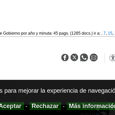
 Gobierno por año y minuta: 45 pags. (1285 docs.) ir a: ,
7
,
15
,
os para mejorar la experiencia de navegació
Aceptar
-
Rechazar
-
Más informaci
MAPA WEB
|
ACCESI
AVISO LEGAL
|
POLIT