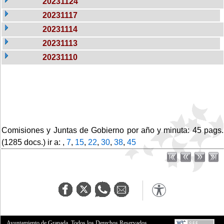
20231124
20231117
20231114
20231113
20231110
Comisiones y Juntas de Gobierno por año y minuta: 45 pags.
(1285 docs.) ir a: ,
7
,
15
,
22
,
30
,
38
,
45
Ayuntamiento de Granada. Todos los Derechos Reservados.