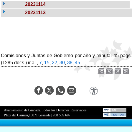
20231114
20231113
Comisiones y Juntas de Gobierno por año y minuta: 45 pags.
(1285 docs.) ir a: ,
7
,
15
,
22
,
30
,
38
,
45
Ayuntamiento de Granada. Todos los Derechos Reservados.
Plaza del Carmen,18071 Granada
|
958 539 697