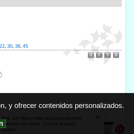
22
,
30
,
38
,
45
n, y ofrecer contenidos personalizados.
ón
BILIDAD
ICA DE PRIVACIDAD