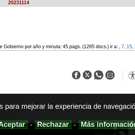
20231114
 Gobierno por año y minuta: 45 pags. (1285 docs.) ir a: ,
7
,
15
,
os para mejorar la experiencia de navegació
Aceptar
-
Rechazar
-
Más informaci
MAPA WEB
|
ACCESI
AVISO LEGAL
|
POLIT