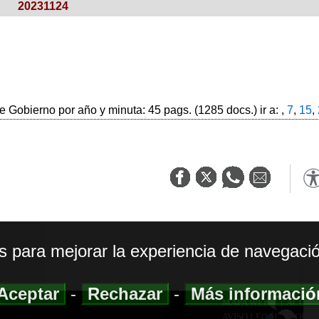
20231124
 Gobierno por año y minuta: 45 pags. (1285 docs.) ir a: ,
7
,
15
,
os para mejorar la experiencia de navegació
Aceptar
-
Rechazar
-
Más informaci
MAPA WEB
|
ACCESI
AVISO LEGAL
|
POLIT