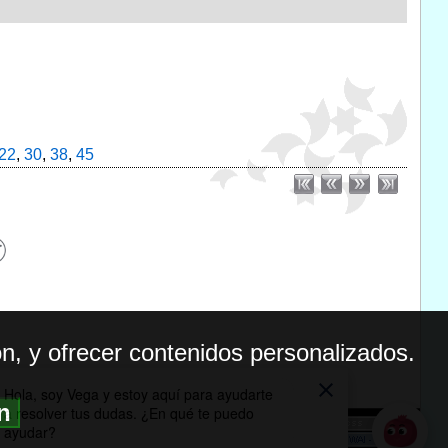
22
,
30
,
38
,
45
n, y ofrecer contenidos personalizados.
ón
BILIDAD
ICA DE PRIVACIDAD