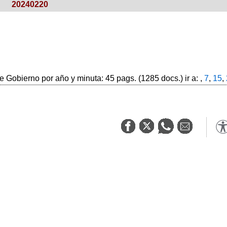
20240220
 Gobierno por año y minuta: 45 pags. (1285 docs.) ir a: ,
7
,
15
,