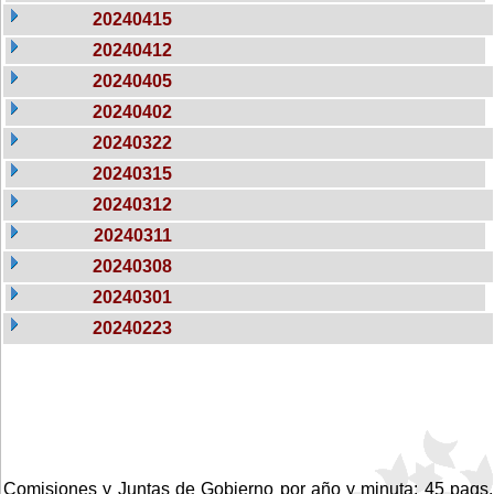
20240415
20240412
20240405
20240402
20240322
20240315
20240312
20240311
20240308
20240301
20240223
Comisiones y Juntas de Gobierno por año y minuta: 45 pags.