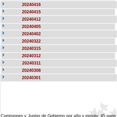
20240416
20240415
20240412
20240405
20240402
20240322
20240315
20240312
20240311
20240308
20240301
Comisiones y Juntas de Gobierno por año y minuta: 45 pags.