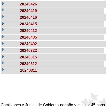
20240426
20240419
20240416
20240415
20240412
20240405
20240402
20240322
20240315
20240312
20240311
Comisiones y Juntas de Gobierno por año y minuta: 45 pags.