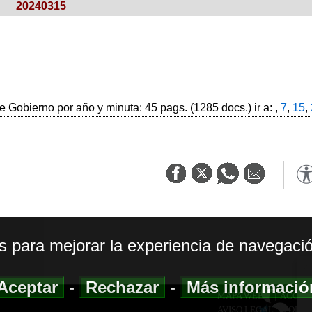
20240315
 Gobierno por año y minuta: 45 pags. (1285 docs.) ir a: ,
7
,
15
,
os para mejorar la experiencia de navegació
Aceptar
-
Rechazar
-
Más informaci
MAPA WEB
|
ACCESI
AVISO LEGAL
|
POLIT