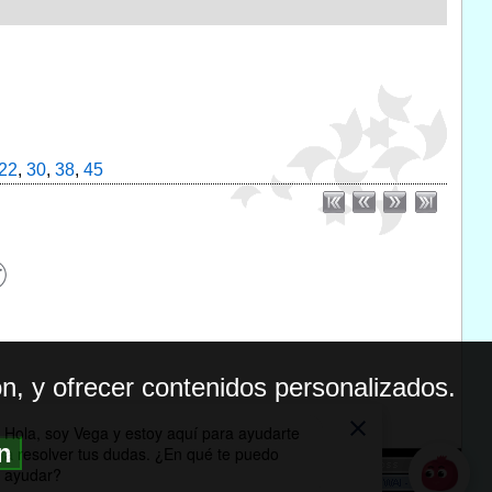
22
,
30
,
38
,
45
n, y ofrecer contenidos personalizados.
ón
BILIDAD
ICA DE PRIVACIDAD