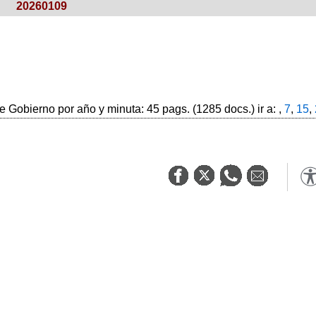
20260109
 Gobierno por año y minuta: 45 pags. (1285 docs.) ir a: ,
7
,
15
,