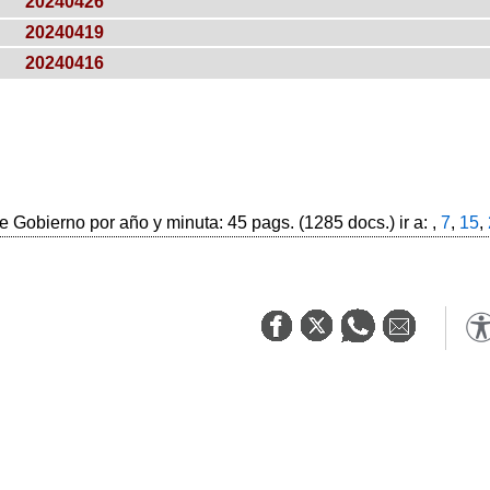
20240426
20240419
20240416
 Gobierno por año y minuta: 45 pags. (1285 docs.) ir a: ,
7
,
15
,