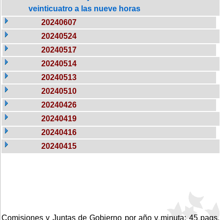
veinticuatro a las nueve horas
20240607
20240524
20240517
20240514
20240513
20240510
20240426
20240419
20240416
20240415
Comisiones y Juntas de Gobierno por año y minuta: 45 pags.