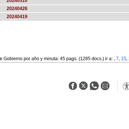
20240510
20240426
20240419
 Gobierno por año y minuta: 45 pags. (1285 docs.) ir a: ,
7
,
15
,