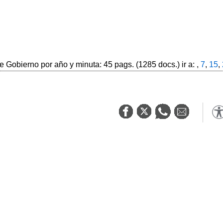
 Gobierno por año y minuta: 45 pags. (1285 docs.) ir a: ,
7
,
15
,