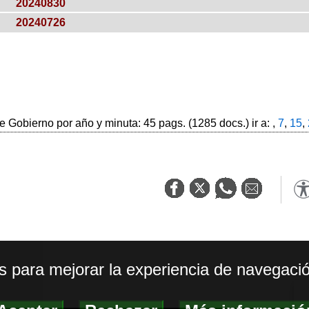
20240830
20240726
 Gobierno por año y minuta: 45 pags. (1285 docs.) ir a: ,
7
,
15
,
os para mejorar la experiencia de navegació