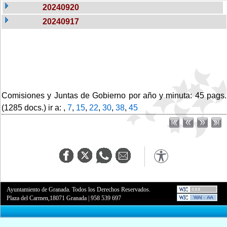
20240920
20240917
Comisiones y Juntas de Gobierno por año y minuta: 45 pags.
(1285 docs.) ir a: ,
7
,
15
,
22
,
30
,
38
,
45
Ayuntamiento de Granada. Todos los Derechos Reservados.
Plaza del Carmen,18071 Granada
|
958 539 697