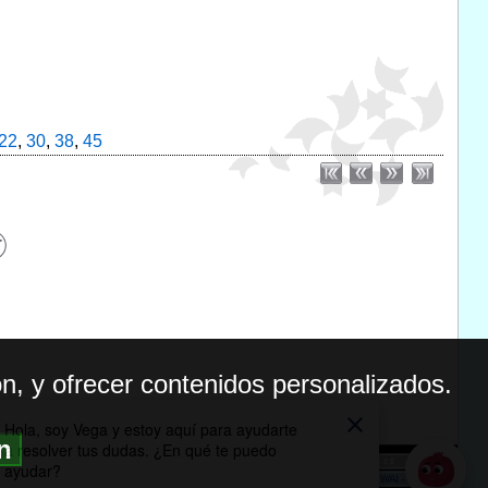
22
,
30
,
38
,
45
n, y ofrecer contenidos personalizados.
ón
BILIDAD
ICA DE PRIVACIDAD