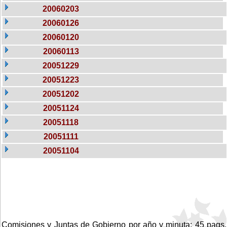
20060203
20060126
20060120
20060113
20051229
20051223
20051202
20051124
20051118
20051111
20051104
Comisiones y Juntas de Gobierno por año y minuta: 45 pags.