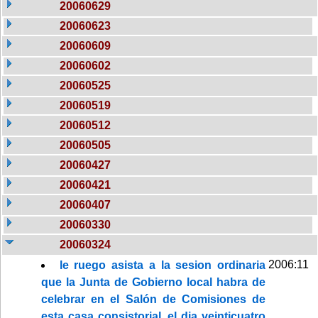
20060629
20060623
20060609
20060602
20060525
20060519
20060512
20060505
20060427
20060421
20060407
20060330
20060324
2006:11
le ruego asista a la sesion ordinaria
que la Junta de Gobierno local habra de
celebrar en el Salón de Comisiones de
esta casa consistorial, el dia veinticuatro