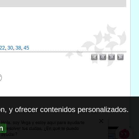
22
,
30
,
38
,
45
n, y ofrecer contenidos personalizados.
ón
BILIDAD
ICA DE PRIVACIDAD