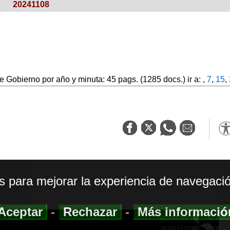
20241108
 Gobierno por año y minuta: 45 pags. (1285 docs.) ir a: ,
7
,
15
,
os para mejorar la experiencia de navegació
Aceptar
-
Rechazar
-
Más informaci
MAPA WEB
|
ACCESI
AVISO LEGAL
|
POLIT