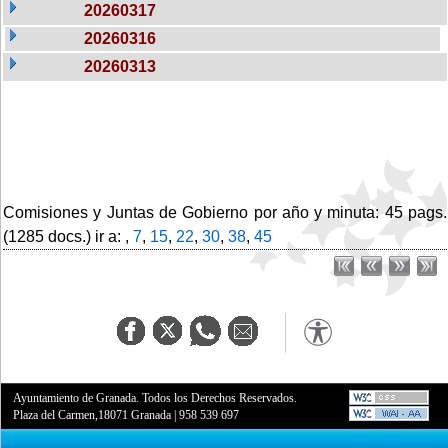
20260317
20260316
20260313
Comisiones y Juntas de Gobierno por año y minuta: 45 pags.
(1285 docs.) ir a: ,
7
,
15
,
22
,
30
,
38
,
45
Ayuntamiento de Granada. Todos los Derechos Reservados.
Plaza del Carmen,18071 Granada
|
958 539 697