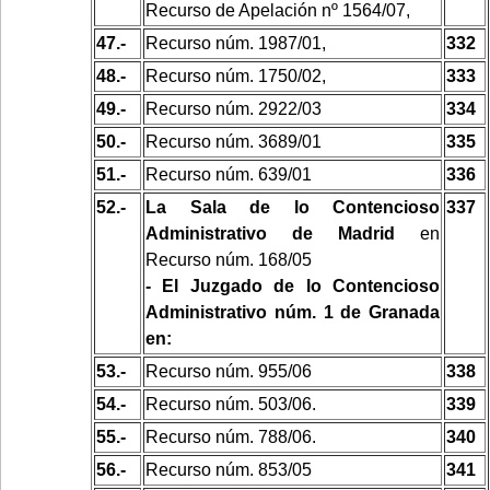
Recurso de Apelación nº 1564/07,
47.-
Recurso núm. 1987/01,
332
48.-
Recurso núm. 1750/02,
333
49.-
Recurso núm. 2922/03
334
50.-
Recurso núm. 3689/01
335
51.-
Recurso núm. 639/01
336
52.-
La Sala de lo Contencioso
337
Administrativo de Madrid
en
Recurso núm. 168/05
- El Juzgado de lo Contencioso
Administrativo núm. 1 de Granada
en:
53.-
Recurso núm. 955/06
338
54.-
Recurso núm. 503/06.
339
55.-
Recurso núm. 788/06.
340
56.-
Recurso núm. 853/05
341