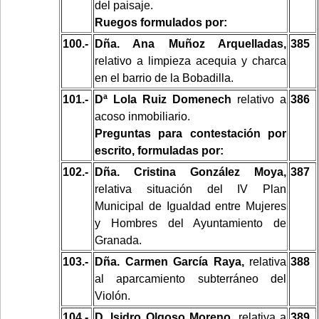
del paisaje.
Ruegos formulados por:
100.-
Dña. Ana Muñoz Arquelladas,
385
relativo a limpieza acequia y charca
en el barrio de la Bobadilla.
101.-
Dª Lola Ruiz Domenech
relativo a
386
acoso inmobiliario.
Preguntas para contestación por
escrito, formuladas por:
102.-
Dña. Cristina González Moya,
387
relativa situación del IV Plan
Municipal de Igualdad entre Mujeres
y Hombres del Ayuntamiento de
Granada.
103.-
Dña. Carmen García Raya,
relativa
388
al aparcamiento subterráneo del
Violón.
104.-
D. Isidro Olgoso Moreno,
relativa a
389