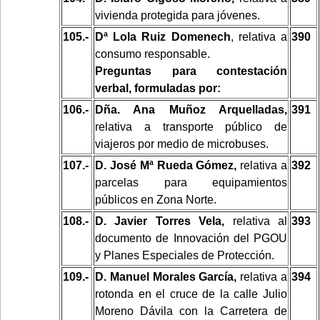
vivienda protegida para jóvenes.
105.-
Dª Lola Ruiz Domenech
, relativa a
390
consumo responsable.
Preguntas para contestación
verbal, formuladas por:
106.-
Dña. Ana Muñoz Arquelladas,
391
relativa a transporte público de
viajeros por medio de microbuses.
107.-
D. José Mª Rueda Gómez,
relativa a
392
parcelas para equipamientos
públicos en Zona Norte.
108.-
D. Javier Torres Vela,
relativa al
393
documento de Innovación del PGOU
y Planes Especiales de Protección.
109.-
D. Manuel Morales García,
relativa a
394
rotonda en el cruce de la calle Julio
Moreno Dávila con la Carretera de