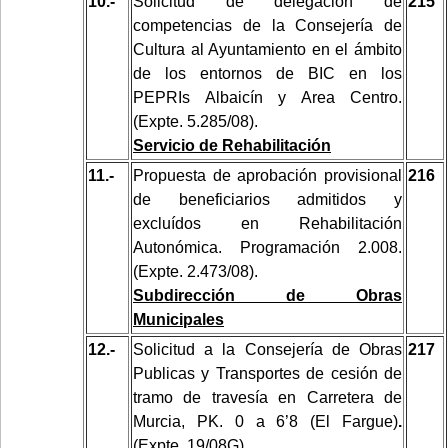
10.-
Solicitud de delegación de
215
competencias de la Consejería de
Cultura al Ayuntamiento en el ámbito
de los entornos de BIC en los
PEPRIs Albaicín y Area Centro.
(Expte. 5.285/08).
Servicio de Rehabilitación
11.-
Propuesta de aprobación provisional
216
de beneficiarios admitidos y
excluídos en Rehabilitación
Autonómica. Programación 2.008.
(Expte. 2.473/08).
Subdirección de Obras
Municipales
12.-
Solicitud a la Consejería de Obras
217
Publicas y Transportes de cesión de
tramo de travesía
en Carretera de
Murcia, PK. 0 a 6’8 (El Fargue)
.
(Expte. 19/08G).