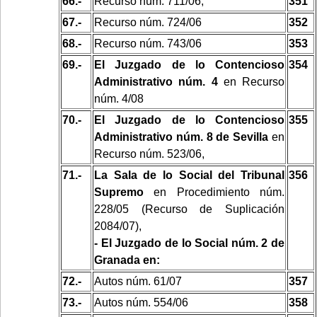
66.-
Recurso núm. 711/06,
351
67.-
Recurso núm. 724/06
352
68.-
Recurso núm. 743/06
353
69.-
El Juzgado de lo Contencioso
354
Administrativo núm. 4
en Recurso
núm. 4/08
70.-
El Juzgado de lo Contencioso
355
Administrativo núm. 8 de Sevilla
en
Recurso núm. 523/06,
71.-
La Sala de lo Social del Tribunal
356
Supremo
en Procedimiento núm.
228/05 (Recurso de Suplicación
2084/07),
- El Juzgado de lo Social núm. 2 de
Granada en:
72.-
Autos núm. 61/07
357
73.-
Autos núm. 554/06
358