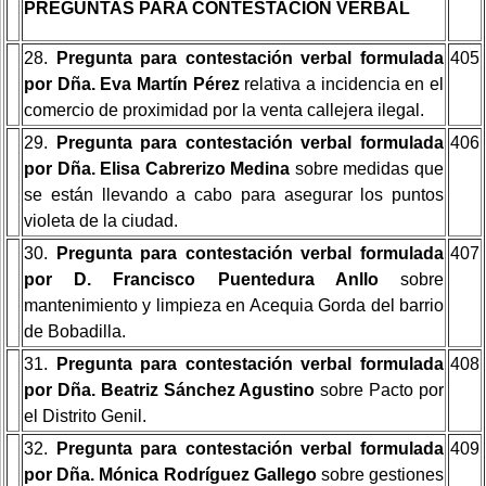
PREGUNTAS PARA CONTESTACIÓN VERBAL
28.
Pregunta para contestación verbal formulada
405
por Dña. Eva Martín Pérez
relativa a incidencia en el
comercio de proximidad por la venta callejera ilegal.
29.
Pregunta para contestación verbal formulada
406
por Dña. Elisa Cabrerizo Medina
sobre medidas que
se están llevando a cabo para asegurar los puntos
violeta de la ciudad.
30.
Pregunta para contestación verbal formulada
407
por D. Francisco Puentedura Anllo
sobre
mantenimiento y limpieza en Acequia Gorda del barrio
de Bobadilla.
31.
Pregunta para contestación verbal formulada
408
por Dña. Beatriz Sánchez Agustino
sobre Pacto por
el Distrito Genil.
32.
Pregunta para contestación verbal formulada
409
por Dña. Mónica Rodríguez Gallego
sobre gestiones