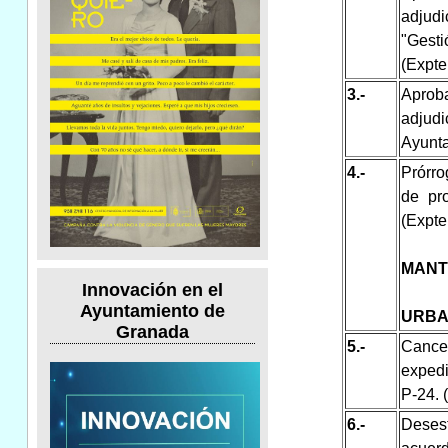
adjud
"Gesti
(Expte
3.-
Aprob
adjudi
Ayunta
4.-
Prórro
de pr
(Expte
MANT
Innovación en el
Ayuntamiento de
URBA
Granada
5.-
Cance
expedi
P-24. 
6.-
Desest