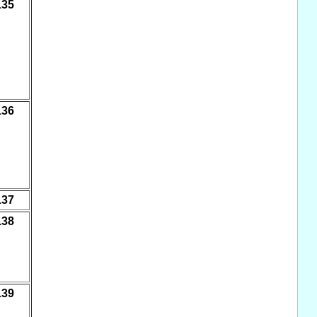
135
136
137
138
139