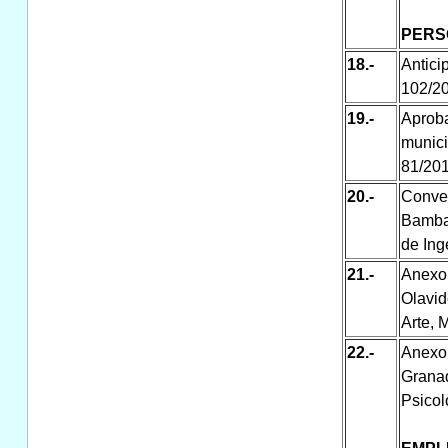
PERS
18.-
Antic
102/2
19.-
Aprob
munici
81/20
20.-
Conve
Bambaa
de Ing
21.-
Anexo
Olavid
Arte, 
22.-
Anexo
Granad
Psicol