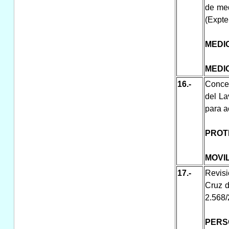
de med
(Expte
MEDI
MEDI
16.-
Conce
del La
para a
PROT
MOVI
17.-
Revisi
Cruz 
2.568/
PERS