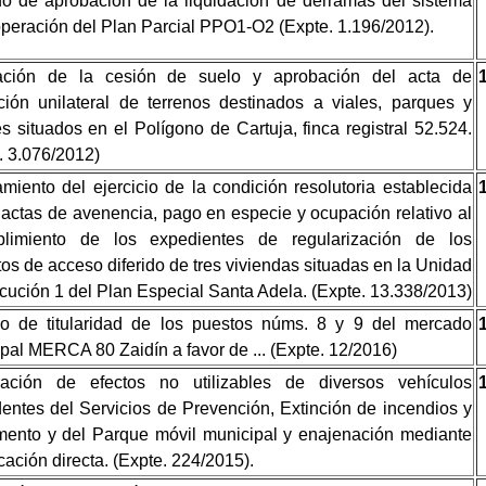
o de aprobación de la liquidación de derramas del sistema
peración del Plan Parcial PPO1-O2 (Expte. 1.196/2012).
ación de la cesión de suelo y aprobación del acta de
ión unilateral de terrenos destinados a viales, parques y
es situados en el Polígono de Cartuja, finca registral 52.524.
. 3.076/2012)
miento del ejercicio de la condición resolutoria establecida
 actas de avenencia, pago en especie y ocupación relativo al
plimiento de los expedientes de regularización de los
tos de acceso diferido de tres viviendas situadas en la Unidad
cución 1 del Plan Especial Santa Adela. (Expte. 13.338/2013)
o de titularidad de los puestos núms. 8 y 9 del mercado
pal MERCA 80 Zaidín a favor de ... (Expte. 12/2016)
ración de efectos no utilizables de diversos vehículos
entes del Servicios de Prevención, Extinción de incendios y
ento y del Parque móvil municipal y enajenación mediante
cación directa. (Expte. 224/2015).