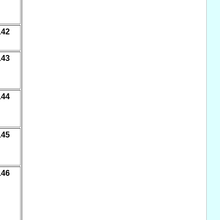
142
143
144
145
146