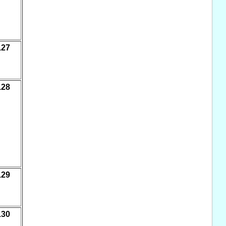
127
128
129
130