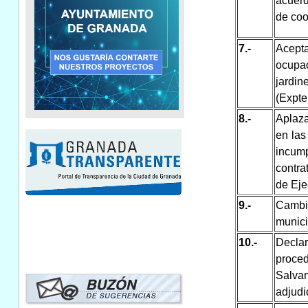
acuerd
de coo
7.-
Acept
ocupac
jardin
(Expte
8.-
Aplaza
en las
incum
contra
de Eje
9.-
Cambi
munici
10.-
Decla
proced
Salvam
adjudi