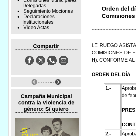
Comisiones Municipales
Delegadas
Orden del dí
Seguimiento Mociones
Comisiones d
Declaraciones
Institucionales
Video Actas
LE RUEGO ASISTA
Compartir
COMISIONES DE E
H
), CONFORME AL
ORDEN DEL DÍA
1.-
Aproba
de feb
Campaña Municipal
contra la Violencia de
género: Sí quiero
PRES
CONT
2.-
Aprob