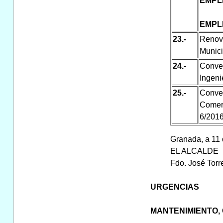
EMPL
EMPL
23.-
Renov
Munici
24.-
Conven
Ingeni
25.-
Conve
Comerc
6/2016
Granada, a 11 
EL ALCALDE
Fdo. José Torr
URGENCIAS
MANTENIMIENTO,