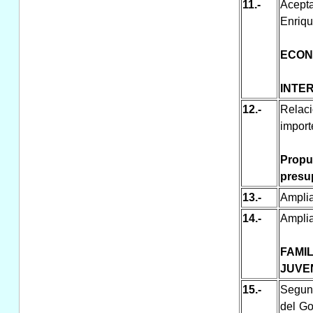
11.-
Acepta
Enriqu
ECON
INTE
12.-
Relac
import
Propu
presu
13.-
Amplia
14.-
Amplia
FAMI
JUVE
15.-
Segund
del Go