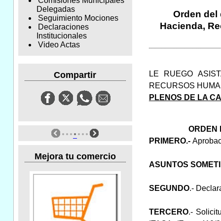
Comisiones Municipales
Delegadas
Orden del 
Seguimiento Mociones
Hacienda, Rec
Declaraciones
Institucionales
Video Actas
LE RUEGO ASIS
Compartir
RECURSOS HUMAN
PLENOS DE LA CA
ORDEN 
PRIMERO.-
Aprobaci
Mejora tu comercio
ASUNTOS SOMETI
SEGUNDO
.- Declar
TERCERO
.- Solici