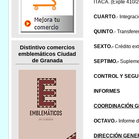
ITACA. (Expte 410/
CUARTO
.- Integra
QUINTO
.- Transfer
SEXTO.-
Crédito ext
Distintivo comercios
emblemáticos Ciudad
de Granada
SEPTIMO.-
Suplemen
CONTROL Y SEGUI
INFORMES
COORDINACIÓN G
OCTAVO.-
Informe d
DIRECCIÓN GENE