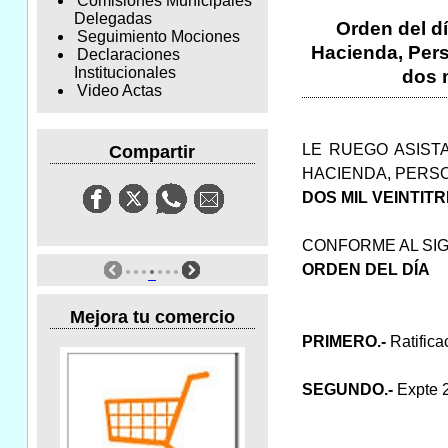
Comisiones Municipales
Delegadas
Orden del dí
Seguimiento Mociones
Hacienda, Perso
Declaraciones
Institucionales
dos m
Video Actas
LE RUEGO ASIST
Compartir
HACIENDA, PERSO
DOS MIL VEINTITR
CONFORME AL SI
ORDEN DEL DÍA
Mejora tu comercio
PRIMERO.-
Ratifica
SEGUNDO.-
Expte 2