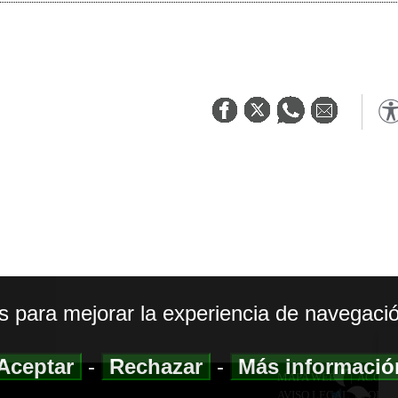
os para mejorar la experiencia de navegació
Aceptar
-
Rechazar
-
Más informaci
MAPA WEB
|
ACCESI
AVISO LEGAL
|
POLIT