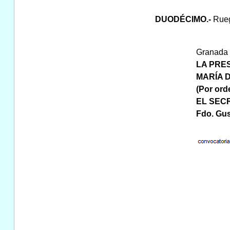
DUODÉCIMO.-
Rueg
Granada a
LA PRES
MARÍA 
(Por ord
EL SEC
Fdo. Gus