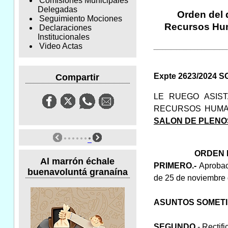
Comisiones Municipales
Delegadas
Orden del 
Seguimiento Mociones
Recursos Huma
Declaraciones
Institucionales
Video Actas
Expte 2623/2024 S
Compartir
LE RUEGO ASIS
RECURSOS HUMA
SALON DE PLENOS
ORDEN 
Al marrón échale
PRIMERO.-
Aprobac
buenavoluntá granaína
de 25 de noviembre 
ASUNTOS SOMETI
SEGUNDO
.- Rectif