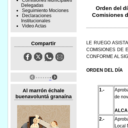
Comisiones Municipales
Delegadas
Orden del dí
Seguimiento Mociones
Comisiones de
Declaraciones
Institucionales
Video Actas
LE RUEGO ASISTA
Compartir
COMISIONES DE E
CONFORME AL SI
ORDEN DEL DÍA
1.-
Aproba
Al marrón échale
buenavoluntá granaína
de no
ALCA
2.-
Aprob
Local 