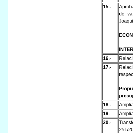
15.-
Aproba
de var
Joaqui
ECON
INTE
16.-
Relaci
17.-
Relac
respec
Propu
presu
18.-
Amplia
19.-
Amplia
20.-
Trans
251/2