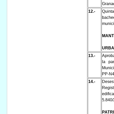
Granad
12.-
Quinta
bache
munici
MANT
URBA
13.-
Aproba
la pa
Munici
PP-N4)
14.-
Desest
Regis
edific
5.840/
PATR