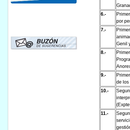
Granad
6.-
Primer
por pe
7.-
Prime
animac
Genil 
8.-
Primer
Progra
Anorex
9.-
Primer
de los
10.-
Segun
interp
(Expte
11.-
Segun
servic
gesti