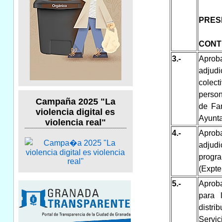
PRES
CONT
3.-
Aprob
adjudi
colect
person
Campaña 2025 "La
de Fam
violencia digital es
Ayunta
violencia real"
4.-
Aprob
adjudi
progra
(Expte
5.-
Aproba
para 
distri
Servi