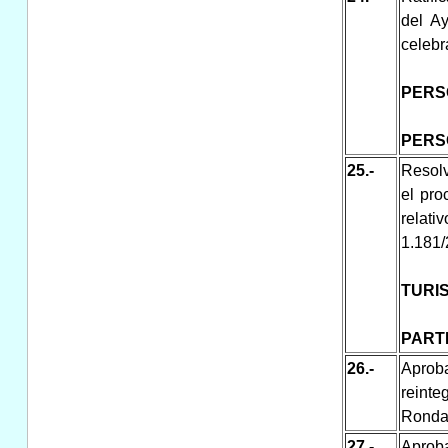
del Ay
celebr
PERS
PERS
25.-
Resolv
el pro
relati
1.181/
TURI
PART
26.-
Aproba
reint
Ronda-
27.-
Aproba