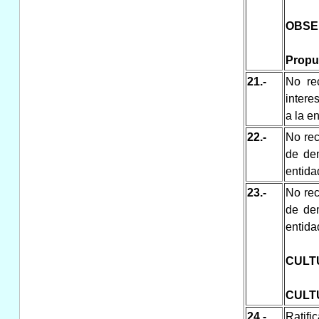
OBSE
Propu
21.-
No re
intere
a la e
22.-
No rec
de de
entida
23.-
No rec
de de
entida
CULT
CULT
24.-
Ratifi