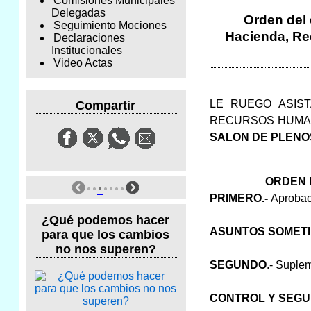
Comisiones Municipales
Delegadas
Orden del 
Seguimiento Mociones
Hacienda, Re
Declaraciones
Institucionales
Video Actas
LE RUEGO ASIS
Compartir
RECURSOS HUMAN
SALON DE PLENOS
ORDEN 
PRIMERO.-
Aprobaci
¿Qué podemos hacer
ASUNTOS SOMETI
para que los cambios
no nos superen?
SEGUNDO
.- Suplem
CONTROL Y SEGUI