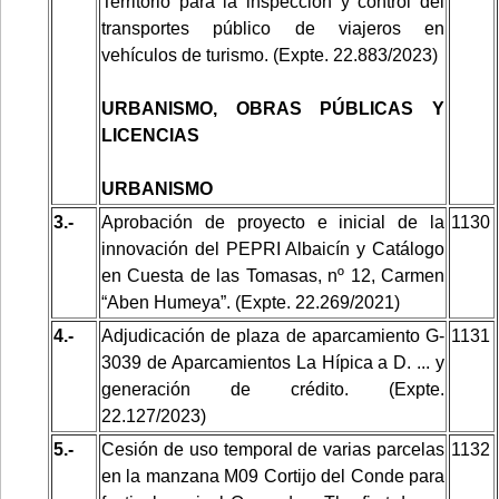
Territorio para la inspección y control del
transportes público de viajeros en
vehículos de turismo. (Expte. 22.883/2023)
URBANISMO, OBRAS PÚBLICAS Y
LICENCIAS
URBANISMO
3.-
Aprobación de proyecto e inicial de la
1130
innovación del PEPRI Albaicín y Catálogo
en Cuesta de las Tomasas, nº 12, Carmen
“Aben Humeya”. (Expte. 22.269/2021)
4.-
Adjudicación de plaza de aparcamiento G-
1131
3039 de Aparcamientos La Hípica a D. ... y
generación de crédito. (Expte.
22.127/2023)
5.-
Cesión de uso temporal de varias parcelas
1132
en la manzana M09 Cortijo del Conde para