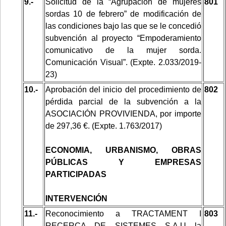
9.-
Solicitud de la “Agrupación de mujeres
801
sordas 10 de febrero”
de modificación de
las condiciones bajo las que se le concedió
subvención al proyecto “Empoderamiento
comunicativo de la mujer sorda.
Comunicación Visual”. (Expte. 2.033/2019-
23)
10.-
Aprobación del inicio del procedimiento de
802
pérdida parcial de la subvención a la
ASOCIACIÓN PROVIVIENDA, por importe
de 297,36 €. (Expte. 1.763/2017)
ECONOMIA, URBANISMO, OBRAS
PÚBLICAS Y EMPRESAS
PARTICIPADAS
INTERVENCIÓN
11.-
Reconocimiento a TRACTAMENT I
803
RECERCA DE SISTEMES S.A.U la