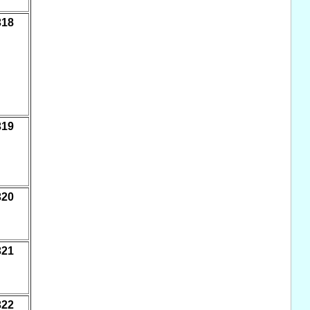
318
319
320
321
322