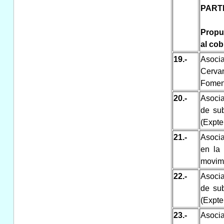
PART
Propu
al co
19.-
Asocia
Cerva
Foment
20.-
Asoci
de su
(Expte
21.-
Asocia
en la
movimi
22.-
Asocia
de su
(Expte
23.-
Asocia