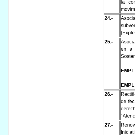
la co
movimi
24.-
Asoci
subve
(Expte
25.-
Asocia
en la
Sosten
EMPL
EMPL
26.-
Rectif
de fec
derech
"Atenc
27.-
Renov
Inicia