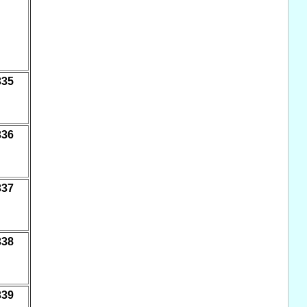
335
336
337
338
339