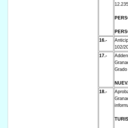
12.235
PERS
PERS
16.-
Antic
102/2
17.-
Adden
Granad
Grado 
NUEV
18.-
Aprob
Grana
inform
TURI