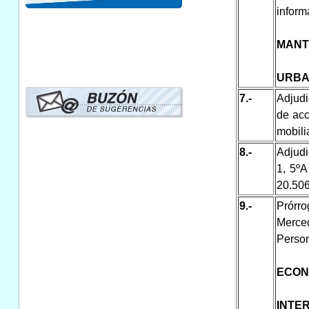
inform
MANT
URBA
7.-
Adjudi
de acc
mobili
8.-
Adjudi
1, 5ºA
20.506
9.-
Prórro
Merce
Person
ECON
INTE