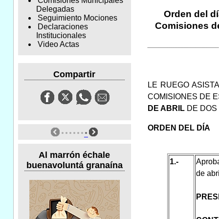
Comisiones Municipales
Delegadas
Orden del dí
Seguimiento Mociones
Comisiones de 
Declaraciones
Institucionales
Video Actas
Compartir
LE RUEGO ASISTA
COMISIONES DE E
DE ABRIL
DE DOS 
ORDEN DEL DÍA
Al marrón échale
1.-
Aproba
buenavoluntá granaína
de abr
PRES