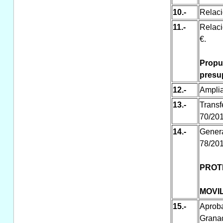
10.-
Relaci
11.-
Relaci
€.
Propu
presu
12.-
Amplia
13.-
Trans
70/20
14.-
Gener
78/20
PROT
MOVI
15.-
Aprob
Grana