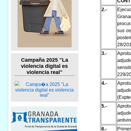
CONT
2.-
Ejecu
Grana
procur
sus or
poster
28/201
3.-
Aprob
Campaña 2025 "La
adjudi
violencia digital es
sensi
violencia real"
229/2
4.-
Aprob
adjudi
(Expte
5.-
Aprob
adjudi
antivi
6.-
Prime