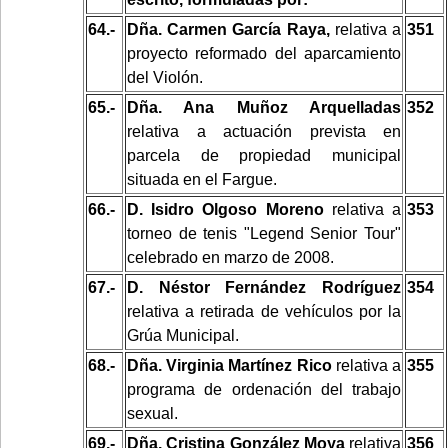
64.-
Dña. Carmen García Raya,
relativa a
351
proyecto reformado del aparcamiento
del Violón.
65.-
Dña. Ana Muñoz Arquelladas
352
relativa a actuación prevista en
parcela de propiedad municipal
situada en el Fargue.
66.-
D. Isidro Olgoso Moreno
relativa a
353
torneo de tenis "Legend Senior Tour"
celebrado en marzo de 2008.
67.-
D. Néstor Fernández Rodríguez
354
relativa a retirada de vehículos por la
Grúa Municipal.
68.-
Dña. Virginia Martínez Rico
relativa a
355
programa de ordenación del trabajo
sexual.
69.-
Dña. Cristina González Moya
relativa
356