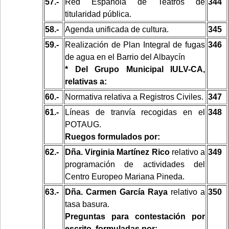
57.-
Red Española de Teatros de
344
titularidad pública.
58.-
Agenda unificada de cultura.
345
59.-
Realización de Plan Integral de fugas
346
de agua en el Barrio del Albaycín
* Del Grupo Municipal IULV-CA,
relativas a:
60.-
Normativa relativa a Registros Civiles.
347
61.-
Líneas de tranvía recogidas en el
348
POTAUG.
Ruegos formulados por:
62.-
Dña. Virginia Martínez Rico
relativo a
349
programación de actividades del
Centro Europeo Mariana Pineda.
63.-
Dña. Carmen García Raya
relativo a
350
tasa basura.
Preguntas para contestación por
escrito, formuladas por: