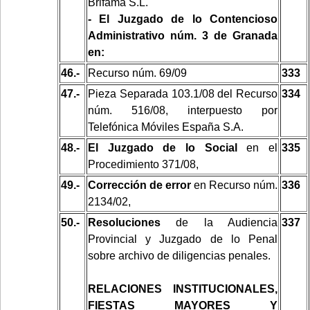
Brifama S.L.
- El Juzgado de lo Contencioso
Administrativo núm. 3 de Granada
en:
46.-
Recurso núm. 69/09
333
47.-
Pieza Separada 103.1/08 del Recurso
334
núm. 516/08, interpuesto por
Telefónica Móviles España S.A.
48.-
El Juzgado de lo Social
en el
335
Procedimiento 371/08,
49.-
Corrección de error
en Recurso núm.
336
2134/02,
50.-
Resoluciones
de la Audiencia
337
Provincial y Juzgado de lo Penal
sobre archivo de diligencias penales.
RELACIONES INSTITUCIONALES,
FIESTAS MAYORES Y