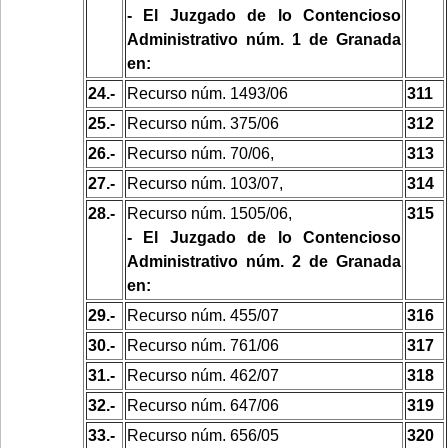
- El Juzgado de lo Contencioso
Administrativo núm. 1 de Granada
en:
24.-
Recurso núm. 1493/06
311
25.-
Recurso núm. 375/06
312
26.-
Recurso núm. 70/06,
313
27.-
Recurso núm. 103/07,
314
28.-
Recurso núm. 1505/06,
315
- El Juzgado de lo Contencioso
Administrativo núm. 2 de Granada
en:
29.-
Recurso núm. 455/07
316
30.-
Recurso núm. 761/06
317
31.-
Recurso núm. 462/07
318
32.-
Recurso núm. 647/06
319
33.-
Recurso núm. 656/05
320