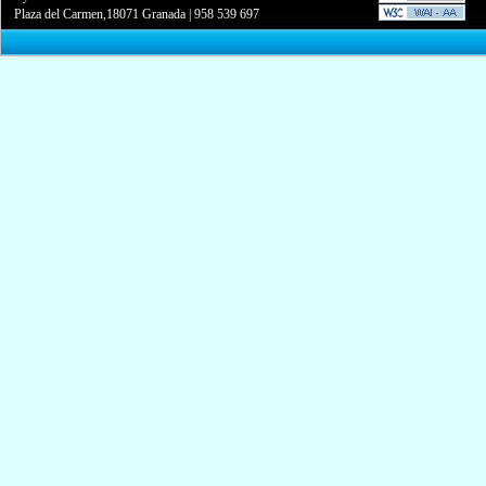
Plaza del Carmen,18071 Granada
|
958 539 697