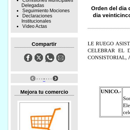
Comisiones Municipales
Delegadas
Orden del dia 
Seguimiento Mociones
dia veinticinc
Declaraciones
Institucionales
Video Actas
LE RUEGO ASIS
Compartir
CELEBRAR EL 
CONSISTORIAL, 
UNICO.-
Mejora tu comercio
So
El
cel