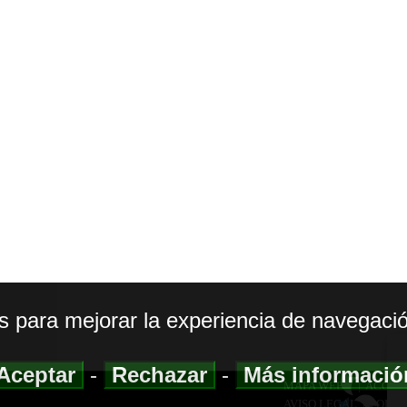
os para mejorar la experiencia de navegació
Aceptar
-
Rechazar
-
Más informaci
MAPA WEB
|
ACCESI
AVISO LEGAL
|
POLIT