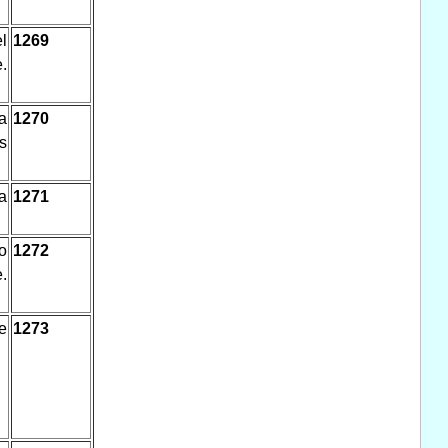
l
1269
.
a
1270
s
a
1271
o
1272
.
e
1273