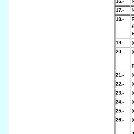
16.-
N
17.-
N
18.-
R
R
19.-
(
20.-
(
P
21.-
(
22.-
(
23.-
(
24.-
(
25.-
(
26.-
(