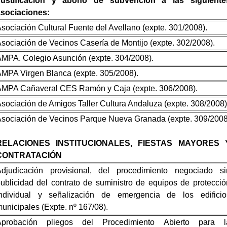
Justificación y abono de subvención a las siguiente
asociaciones:
sociación Cultural Fuente del Avellano (expte. 301/2008).
sociación de Vecinos Casería de Montijo (expte. 302/2008).
MPA. Colegio Asunción (expte. 304/2008).
MPA Virgen Blanca (expte. 305/2008).
MPA Cañaveral CES Ramón y Caja (expte. 306/2008).
sociación de Amigos Taller Cultura Andaluza (expte. 308/2008)
sociación de Vecinos Parque Nueva Granada (expte. 309/2008
RELACIONES INSTITUCIONALES, FIESTAS MAYORES 
CONTRATACIÓN
djudicación provisional, del procedimiento negociado si
ublicidad del contrato
de suministro de equipos de protecció
individual y señalización de emergencia de los edificio
unicipales (Expte. nº 167/08).
Aprobación pliegos del Procedimiento Abierto para l