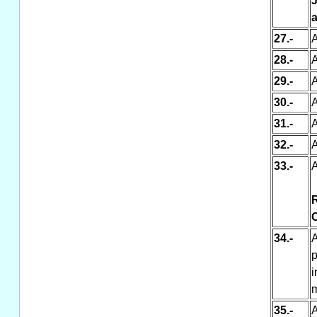
27.-
A
28.-
A
29.-
A
30.-
A
31.-
A
32.-
A
33.-
A
34.-
A
p
m
35.-