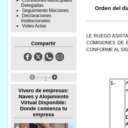
Comisiones Municipales
Delegadas
Orden del di
Seguimiento Mociones
Declaraciones
Institucionales
Video Actas
LE RUEGO ASISTA
COMISIONES DE E
Compartir
CONFORME AL SI
1.-
A
v
Vivero de empresas:
Naves y Alojamiento
Virtual Disponible:
Donde comienza tu
empresa
A