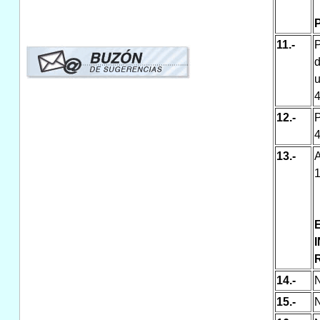
11.-
P
d
4
12.-
P
4
13.-
A
1
R
14.-
N
15.-
N