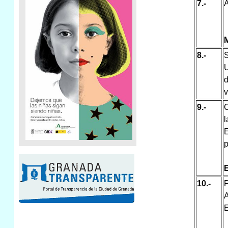
7.-
A
8.-
S
U
d
v
9.-
C
l
E
p
10.-
E