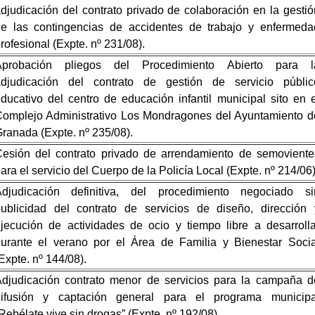
djudicación del contrato privado de colaboración en la gestió
e las contingencias de accidentes de trabajo y enfermeda
rofesional (Expte. nº 231/08).
Aprobación pliegos del Procedimiento Abierto para l
adjudicación del contrato de gestión de servicio públic
ducativo del centro de educación infantil municipal sito en e
omplejo Administrativo Los Mondragones del Ayuntamiento d
ranada (Expte. nº 235/08).
esión del contrato privado de arrendamiento de semoviente
ara el servicio del Cuerpo de la Policía Local (Expte. nº 214/06)
Adjudicación definitiva, del procedimiento negociado si
ublicidad del contrato
de servicios de diseño, dirección 
jecución de actividades de ocio y tiempo libre a desarrolla
urante el verano por el Área de Familia y Bienestar Socia
Expte. nº 144/08).
djudicación contrato menor de servicios para la campaña d
difusión y captación general para el programa municipa
Rebélate vive sin drogas” (Expte. nº 192/08).