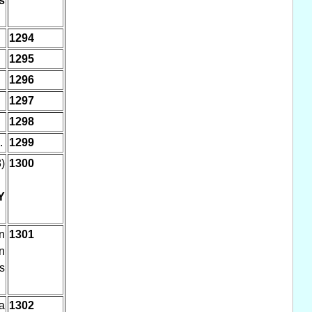
s
1294
1295
1296
1297
1298
.
1299
)
1300
Y
n
1301
n
s
a
1302