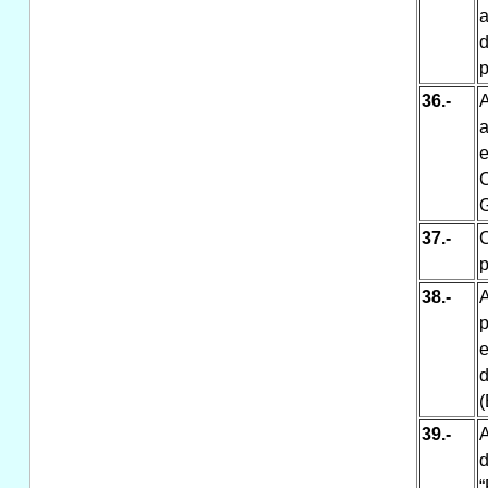
a
d
p
36.-
e
C
G
37.-
C
p
38.-
p
e
d
(
39.-
A
“