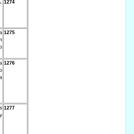
.
1274
a
1275
n
o
a
1276
o
a
s
1277
y