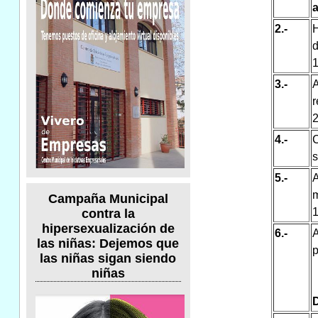
2.-
H
d
1
3.-
A
2
4.-
C
s
5.-
A
Campaña Municipal
1
contra la
hipersexualización de
6.-
las niñas: Dejemos que
p
las niñas sigan siendo
niñas