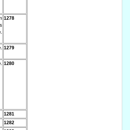
n
1278
s
.
.
1279
.
1280
1281
1282