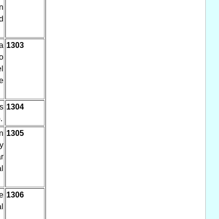
n
d
a
1303
o
l
e
s
1304
.
n
1305
y
r
l
e
1306
l