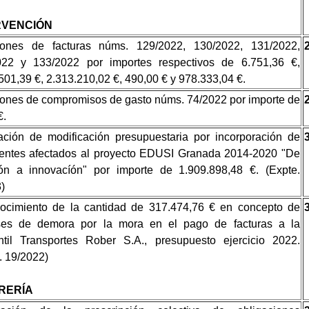
RVENCIÓN
iones de facturas núms. 129/2022, 130/2022, 131/2022,
022 y 133/2022 por importes respectivos de 6.751,36 €,
501,39 €, 2.313.210,02 €, 490,00 € y 978.333,04 €.
ones de compromisos de gasto núms. 74/2022 por importe de
€.
ción de modificación presupuestaria por incorporación de
entes afectados al proyecto EDUSI Granada 2014-2020 "De
ión a innovacíón" por importe de 1.909.898,48 €. (Expte.
)
ocimiento de la cantidad de 317.474,76 € en concepto de
eses de demora por la mora en el pago de facturas a la
ntil Transportes Rober S.A., presupuesto ejercicio 2022.
. 19/2022)
RERÍA