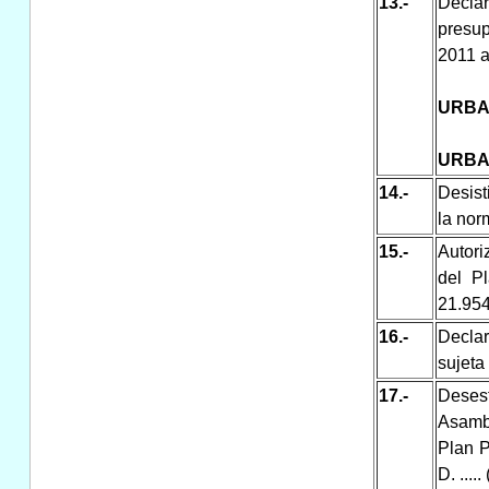
13.-
Decla
presup
2011 a
URBA
URBA
14.-
Desist
la nor
15.-
Autori
del Pl
21.954
16.-
Declar
sujeta
17.-
Deses
Asamb
Plan P
D. ....