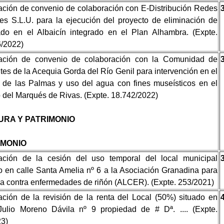
ción de convenio de colaboración con E-Distribución Redes
les S.L.U. para la ejecución del proyecto de eliminación de
do en el Albaicín integrado en el Plan Alhambra. (Expte.
/2022)
ación de convenio de colaboración con la Comunidad de
es de la Acequia Gorda del Río Genil para intervención en el
de las Palmas y uso del agua con fines museísticos en el
 del Marqués de Rivas. (Expte. 18.742/2022)
URA Y PATRIMONIO
IMONIO
ación de la cesión del uso temporal del local municipal
o en calle Santa Amelia nº 6 a la Asociación Granadina para
ha contra enfermedades de riñón (ALCER). (Expte. 253/2021)
ción de la revisión de la renta del Local (50%) situado en
Julio Moreno Dávila nº 9 propiedad de # Dª. .... (Expte.
23)