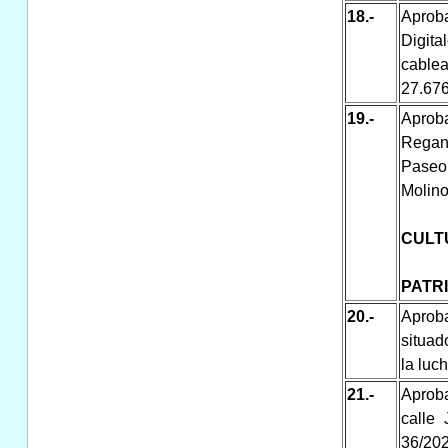
18.-
Aproba
Digita
cablea
27.676
19.-
Aprob
Regant
Paseo 
Molino
CULT
PATR
20.-
Aprob
situad
la luc
21.-
Aproba
calle 
36/20