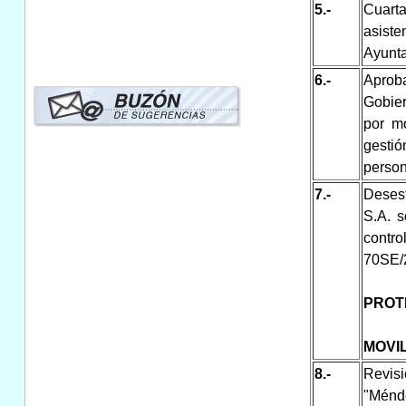
5.-
Cuart
asist
Ayunta
6.-
Aprob
Gobier
por mo
gesti
person
7.-
Deses
S.A. s
contr
70SE/
PROT
MOVI
8.-
Revisi
"Ménde