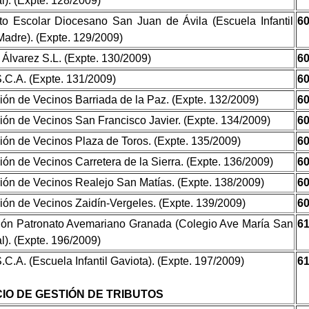
l). (Expte. 128/2009)
to Escolar Diocesano San Juan de Ávila (Escuela Infantil
6
Madre). (Expte. 129/2009)
Álvarez S.L. (Expte. 130/2009)
6
.C.A. (Expte. 131/2009)
6
ión de Vecinos Barriada de la Paz. (Expte. 132/2009)
6
ión de Vecinos San Francisco Javier. (Expte. 134/2009)
6
ión de Vecinos Plaza de Toros. (Expte. 135/2009)
6
ión de Vecinos Carretera de la Sierra. (Expte. 136/2009)
6
ión de Vecinos Realejo San Matías. (Expte. 138/2009)
6
ión de Vecinos Zaidín-Vergeles. (Expte. 139/2009)
6
ón Patronato Avemariano Granada (Colegio Ave María San
6
l). (Expte. 196/2009)
.C.A. (Escuela Infantil Gaviota). (Expte. 197/2009)
6
IO DE GESTIÓN DE TRIBUTOS