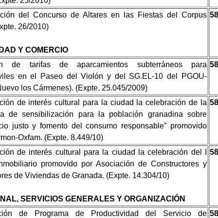
Expte. 25/2010)
ción del Concurso de Altares en las Fiestas del Corpus
5
xpte. 26/2010)
IDAD Y COMERCIO
ón de tarifas de aparcamientos subterráneos para
5
viles en el Paseo del Violón y del SG.EL-10 del PGOU-
Nuevo los Cármenes). (Expte. 25.045/2009)
ción de interés cultural para la ciudad la celebración de la
5
 de sensibilización para la población granadina sobre
io justo y fomento del consumo responsable” promovido
ermon-Oxfam. (Expte. 8.449/10)
ción de interés cultural para la ciudad la celebración del I
5
nmobiliario promovido por Asociación de Constructores y
res de Viviendas de Granada. (Expte. 14.304/10)
NAL, SERVICIOS GENERALES Y ORGANIZACIÓN
ción de Programa de Productividad del Servicio de
5