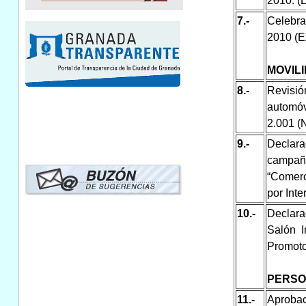
2010. (
7.-
Celebra
2010 (E
MOVIL
8.-
Revisi
automó
2.001 (
9.-
Declara
campaña
“Comerc
por Int
10.-
Declara
Salón I
Promoto
PERSO
11.-
Aproba