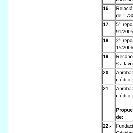
16.-
Relació
de 1.73
17.-
5ª repo
91/2005
18.-
2ª repo
15/2006
19.-
Reconoc
€ a fav
20.-
Aprobac
crédito 
21.-
Aprobac
crédito 
Propues
de:
22.-
Fundaci