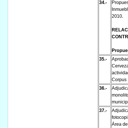
34.-
Propues
Inmuebl
2010.
RELAC
CONTR
Propues
35.-
Aproba
Cervez
activid
Corpus 
36.-
Adjudic
monolit
municip
37.-
Adjudi
fotocop
Área de