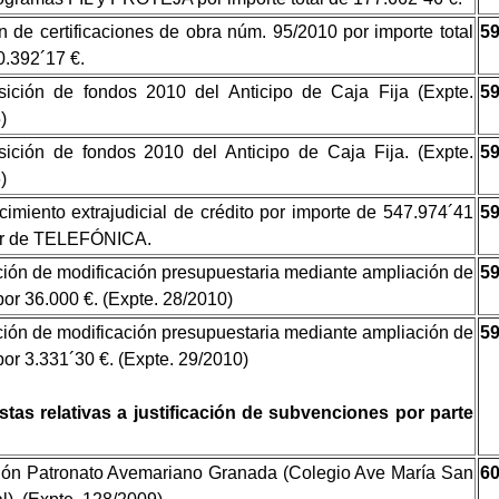
n de certificaciones de obra núm. 95/2010 por importe total
5
0.392´17 €.
sición de fondos 2010 del Anticipo de Caja Fija (Expte.
5
)
sición de fondos 2010 del Anticipo de Caja Fija. (Expte.
5
)
imiento extrajudicial de crédito por importe de 547.974´41
5
or de TELEFÓNICA.
ión de modificación presupuestaria mediante ampliación de
5
por 36.000 €. (Expte. 28/2010)
ión de modificación presupuestaria mediante ampliación de
5
por 3.331´30 €. (Expte. 29/2010)
tas relativas a justificación de subvenciones por parte
ón Patronato Avemariano Granada (Colegio Ave María San
6