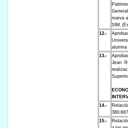
Patrimo
Genera
nueva a
SIM. (Ex
12.-
Aproba
Univers
alumna 
13.-
Aprobac
Jean R
realiza
Superio
ECONO
INTER
14.-
Relació
380.687
15.-
Relació
a los p