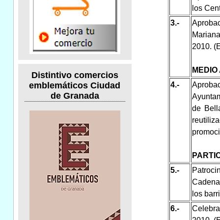
los Cent
3.-
Aprobac
Mariana
2010. (E
MEDIO
Distintivo comercios
4.-
Aproba
emblemáticos Ciudad
de Granada
Ayuntam
de Bell
reutil
promoci
PARTI
5.-
Patroc
Cadena 
los barr
6.-
Celebra