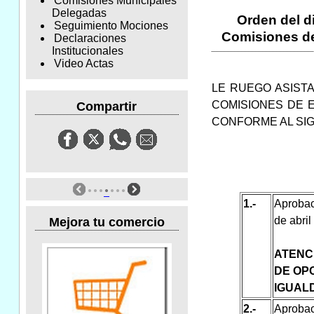
Comisiones Municipales
Delegadas
Orden del di
Seguimiento Mociones
Comisiones de 
Declaraciones
Institucionales
Video Actas
LE RUEGO ASISTA
COMISIONES DE E
Compartir
CONFORME AL SI
1.-
Aprobac
de abril
Mejora tu comercio
ATENC
DE OP
IGUAL
2.-
Aprobac