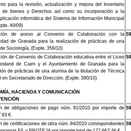
nio para la revisión, actualización y mejora del Inventario
l de bienes y Derechos así como su incorporación a la
plicación informática del Sistema de Información Municipal
pte. 40/09)
ción de anexo al Convenio de Colaboración con la
5
idad de Granada para la realización de prácticas de una
de Sociología. (Expte. 356/10)
ión de Convenio de Colaboración educativa entre el Liceo
5
ostand de Caen y el Ayuntamiento de Granada para la
ción de prácticas de una alumna de la titulación de Técnica
r en Secretariado de Dirección. (Expte. 390/10)
MÍA, HACIENDA Y COMUNICACIÓN
VENCIÓN
n de obligaciones de pago núm. 91/2010 por importe de
5
´83 €.
n de certificaciones de obra núm. 94/2010 correspondientes
5
rogramas FIL y PROTEJA por importe total de 177.662´46 €.