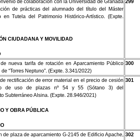
nvenio de colaboración con la Universidad de Granada
299
ación de prácticas del alumnado del título del Máster
o en Tutela del Patrimonio Histórico-Artístico. (Expte.
ÓN CIUDADANA Y MOVILIDAD
D
de nueva tarifa de rotación en Aparcamiento Público
300
 de “Torres Neptuno”. (Expte. 3.341/2022)
e rectificación de error material en el precio de cesión
301
ho de uso de plazas nº 54 y 55 (Sótano 3) del
o Subterráneo Alsina. (Expte. 28.946/2021)
O Y OBRA PÚBLICA
MO
n de plaza de aparcamiento G-2145 de Edificio Apache,
302