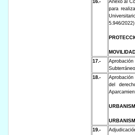
16.-
Anexo al Co
para realiz
Universitari
5.946/2022)
PROTECCI
MOVILIDA
17.-
Aprobación 
Subterráneo
18.-
Aprobación d
del derec
Aparcamient
URBANISM
URBANIS
19.-
Adjudicació