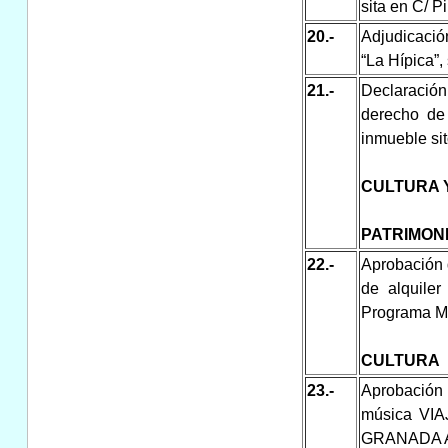
sita en C/ P
20.-
Adjudicació
“La Hípica”,
21.-
Declaración
derecho de 
inmueble sit
CULTURA 
PATRIMON
22.-
Aprobación d
de alquiler
Programa M
CULTURA
23.-
Aprobación 
música V
GRANADA A 