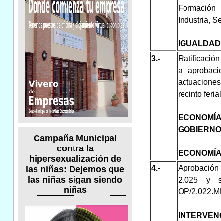
Formación 
Industria, S
IGUALDAD
3.-
Ratificación
a aprobaci
actuacione
recinto feri
ECONOMÍ
GOBIERNO
Campaña Municipal
contra la
ECONOMÍ
hipersexualización de
4.-
Aprobación 
las niñas: Dejemos que
las niñas sigan siendo
2.025 y s
niñas
OP/2.022.M
INTERVEN