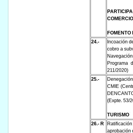
PARTICI
COMERCIO
FOMENTO 
24.-
Incoación de
cobro a sub
Navegación 
Programa de
211/2020)
25.-
Denegación 
CMIE (Centr
DENCANTO
(Expte. 53/
TURISMO
26.-
R
Ratificación
aprobación 