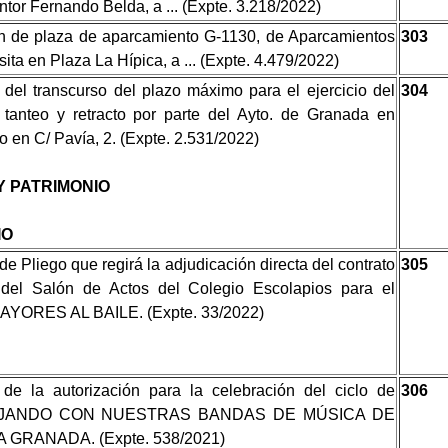
intor Fernando Belda, a ... (Expte. 3.218/2022)
n de plaza de aparcamiento G-1130, de Aparcamientos
303
 sita en Plaza La Hípica, a ... (Expte. 4.479/2022)
 del transcurso del plazo máximo para el ejercicio del
304
tanteo y retracto por parte del Ayto. de Granada en
o en C/ Pavía, 2. (Expte. 2.531/2022)
Y PATRIMONIO
IO
e Pliego que regirá la adjudicación directa del contrato
305
 del Salón de Actos del Colegio Escolapios para el
AYORES AL BAILE. (Expte. 33/2022)
de la autorización para la celebración del ciclo de
306
IAJANDO CON NUESTRAS BANDAS DE MÚSICA DE
GRANADA. (Expte. 538/2021)