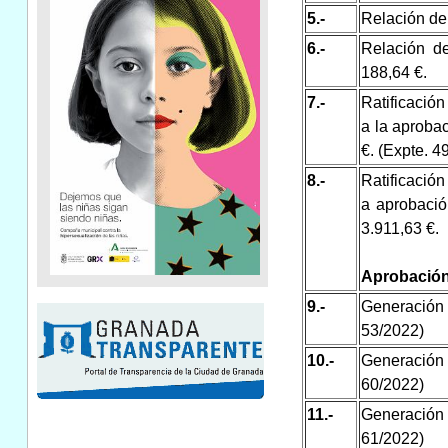
5.-
Relación de
6.-
Relación d
188,64 €.
7.-
Ratificación
a la aprobac
€. (Expte. 4
8.-
Ratificación
a aprobació
3.911,63 €.
Aprobación 
9.-
Generación
53/2022)
10.-
Generación
60/2022)
11.-
Generación
61/2022)