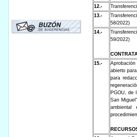
12.-
Transferenci
13.-
Transferen
58/2022)
14.-
Transferen
59/2022)
CONTRATA
15.-
Aprobación 
abierto para
para redacc
regeneraci
PGOU, de In
San Miguel”
ambiental 
procedimien
RECURSO