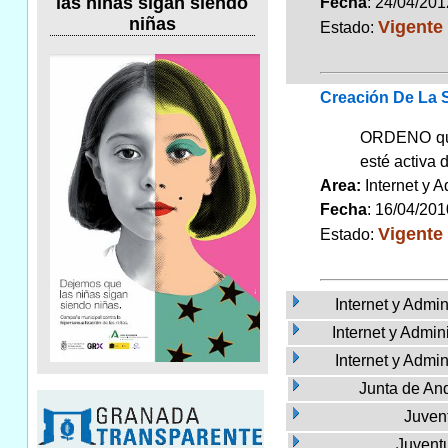
las niñas sigan siendo
Fecha
: 24/04/201
niñas
Vigente
Estado:
Creación De La S
ORDENO que 
esté activa 
Area:
Internet y 
Fecha
: 16/04/201
Vigente
Estado:
Internet y Admin
Internet y Admi
Internet y Admin
Junta de An
Juven
Juvent