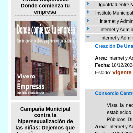
Igualdad entre
Donde comienza tu
empresa
Instituto Municip
Internet y Admi
Internet y Admi
Internet y Admi
Creación De Una
Area:
Internet y 
Fecha
: 18/12/202
Vigente
Estado:
Consorcio Centro
Vista la ne
Campaña Municipal
establecido 
contra la
Públicos. DI
hipersexualización de
Area:
Internet y 
las niñas: Dejemos que