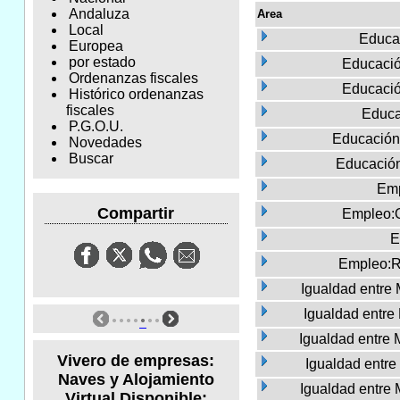
Andaluza
Area
Local
Educa
Europea
por estado
Educació
Ordenanzas fiscales
Educació
Histórico ordenanzas
fiscales
Educa
P.G.O.U.
Educación
Novedades
Buscar
Educació
Emp
Compartir
Empleo:
E
Empleo:R
Igualdad entre
Igualdad entre
Igualdad entre 
Vivero de empresas:
Igualdad entr
Naves y Alojamiento
Igualdad entre
Virtual Disponible: