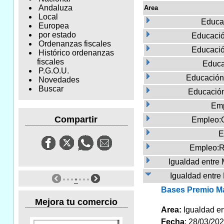
Andaluza
Area
Local
Educa
Europea
por estado
Educació
Ordenanzas fiscales
Educació
Histórico ordenanzas
fiscales
Educa
P.G.O.U.
Educación
Novedades
Buscar
Educació
Emp
Compartir
Empleo:
E
Empleo:R
Igualdad entre
Igualdad entre
Bases Premio Ma
Mejora tu comercio
Area:
Igualdad 
Fecha
: 28/03/20