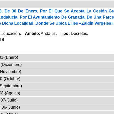
18, De 30 De Enero, Por El Que Se Acepta La Cesión G
dalucía, Por El Ayuntamiento De Granada, De Una Parcela 
 Dicha Localidad, Donde Se Ubica El Ies «Zaidín Vergeles
,Educación.
Ambito
: Andaluz.
Tipo:
Decretos.
018
01-(Enero)
-(Diciembre)
(Noviembre)
0-(Octubre)
(Septiembre)
08-(Agosto)
07-(Julio)
:06-(Junio)