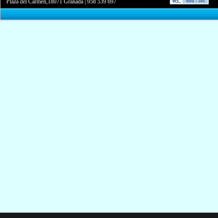
Plaza del Carmen,18071 Granada
|
958 539 697